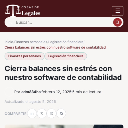
COSAS DE
☰
Legales
Buscar:
Inicio
/
Finanzas personales
/
Legislación financiera
/
Cierra balances sin estrés con nuestro software de contabilidad
Finanzas personales
Legislación financiera
Cierra balances sin estrés con
nuestro software de contabilidad
Por
adm834ha
febrero 12, 2025
5 min de lectura
Actualizado el
agosto 5, 2026
⧉
COMPARTIR
in
𝕏
✆