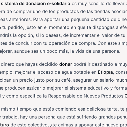
l
sistema de donación e-solidario
es muy sencillo de llevar 
ra de comprar uno de los productos de las tiendas asociad
neas anteriores. Para aportar una pequeña cantidad de diner
 tu pedido, justo en el momento en que te dispongas a ef
ndrás la opción, si lo deseas, de incrementar el valor de 
tes de concluir con tu operación de compra. Con este simp
jorar, aunque sea un poco más, la vida de una persona.
l dinero que hayas decidido
donar
podrá ir destinado a muy
jemplo, mejorar el acceso de agua potable en
Etiopía
, cons
ciban un precio justo por su café, asegurar un salario mu
e producen azúcar o mejorar el sistema educativo y formac
al y como especifica la Responsable de Nuevos Productos
O
 mismo tiempo que estás comiendo esa deliciosa tarta, te 
 trabajo, hay una persona que está sufriendo grandes penu
turo
de este colectivo, ¿te animas a apoyar este nuevo pr