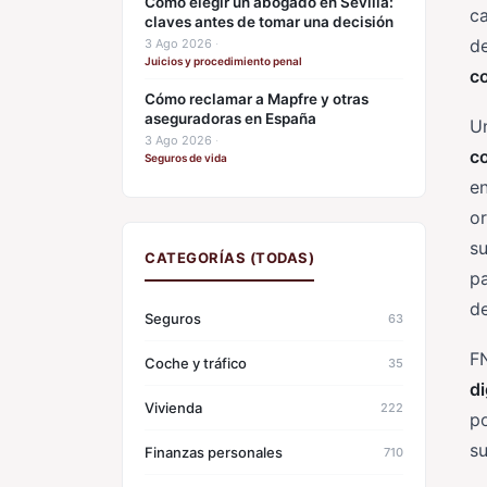
Cómo elegir un abogado en Sevilla:
ca
claves antes de tomar una decisión
de
3 Ago 2026
·
Juicios y procedimiento penal
c
Cómo reclamar a Mapfre y otras
aseguradoras en España
Un
3 Ago 2026
·
c
Seguros de vida
en
or
s
CATEGORÍAS (TODAS)
pa
d
Seguros
63
F
Coche y tráfico
35
di
Vivienda
222
po
s
Finanzas personales
710