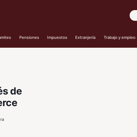
Bus
ámites
Pensiones
Impuestos
Extranjería
Trabajo y empleo
és de
erce
ura