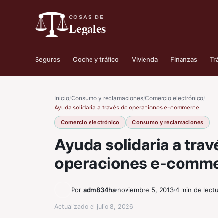
COSAS DE
Legales
Seguros
Coche y tráfico
Vivienda
Finanzas
Tr
Inicio
/
Consumo y reclamaciones
/
Comercio electrónico
/
Ayuda solidaria a través de operaciones e-commerce
Comercio electrónico
Consumo y reclamaciones
Ayuda solidaria a trav
operaciones e-comm
Por
adm834ha
noviembre 5, 2013
4 min de lect
Actualizado el
julio 8, 2026