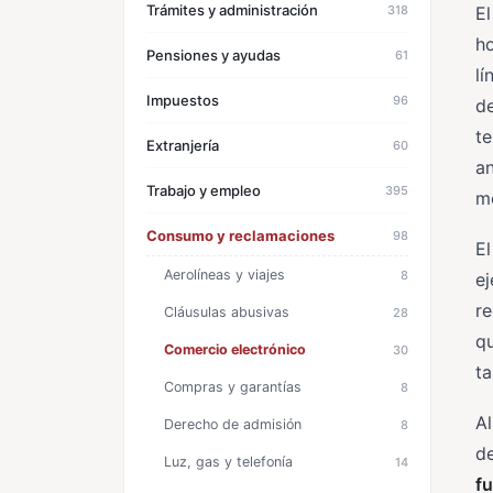
Trámites y administración
318
E
ho
Pensiones y ayudas
61
lí
Impuestos
96
de
te
Extranjería
60
an
Trabajo y empleo
395
me
Consumo y reclamaciones
98
E
Aerolíneas y viajes
8
e
re
Cláusulas abusivas
28
qu
Comercio electrónico
30
t
Compras y garantías
8
Al
Derecho de admisión
8
de
Luz, gas y telefonía
14
fu