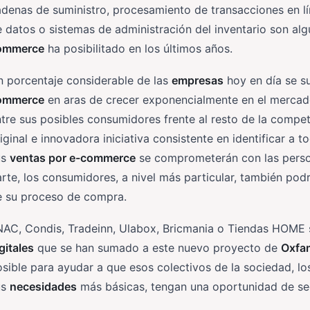
denas de suministro, procesamiento de transacciones en l
 datos o sistemas de administración del inventario son al
ommerce
ha posibilitado en los últimos años.
 porcentaje considerable de las
empresas
hoy en día se 
ommerce
en aras de crecer exponencialmente en el mercado
tre sus posibles consumidores frente al resto de la compe
iginal e innovadora iniciativa consistente en identificar a
us
ventas por e-commerce
se comprometerán con las person
rte, los consumidores, a nivel más particular, también pod
e su proceso de compra.
NAC, Condis, Tradeinn, Ulabox, Bricmania o Tiendas HOME 
gitales
que se han sumado a este nuevo proyecto de
Oxf
sible para ayudar a que esos colectivos de la sociedad, lo
us
necesidades
más básicas, tengan una oportunidad de segu