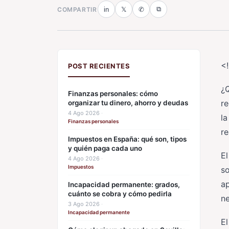
⧉
COMPARTIR
in
𝕏
✆
<
POST RECIENTES
¿
Finanzas personales: cómo
re
organizar tu dinero, ahorro y deudas
4 Ago 2026
·
la
Finanzas personales
re
Impuestos en España: qué son, tipos
y quién paga cada uno
E
4 Ago 2026
·
Impuestos
so
ap
Incapacidad permanente: grados,
cuánto se cobra y cómo pedirla
ne
3 Ago 2026
·
Incapacidad permanente
El