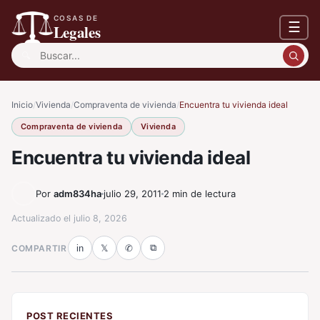
COSAS DE
☰
Legales
Buscar:
Inicio
/
Vivienda
/
Compraventa de vivienda
/
Encuentra tu vivienda ideal
Compraventa de vivienda
Vivienda
Encuentra tu vivienda ideal
Por
adm834ha
julio 29, 2011
2 min de lectura
Actualizado el
julio 8, 2026
⧉
COMPARTIR
in
𝕏
✆
POST RECIENTES