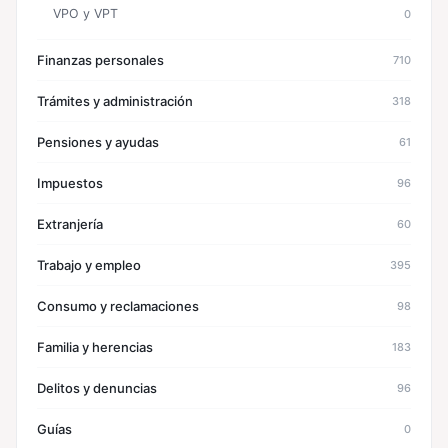
VPO y VPT
0
Finanzas personales
710
Trámites y administración
318
Pensiones y ayudas
61
Impuestos
96
Extranjería
60
Trabajo y empleo
395
Consumo y reclamaciones
98
Familia y herencias
183
Delitos y denuncias
96
Guías
0