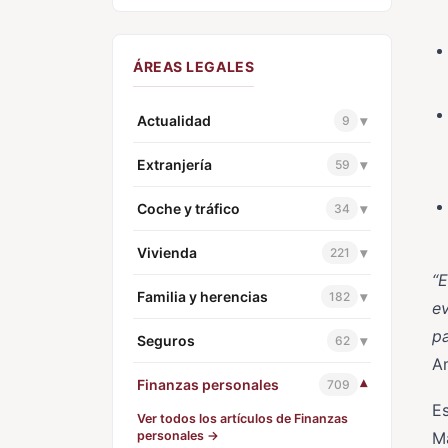
ÁREAS LEGALES
Actualidad
▾
9
Extranjería
▾
59
Coche y tráfico
▾
34
Vivienda
▾
221
“E
Familia y herencias
▾
182
ev
pa
Seguros
▾
62
A
Finanzas personales
▾
709
Es
Ver todos los artículos de Finanzas
personales →
Ma