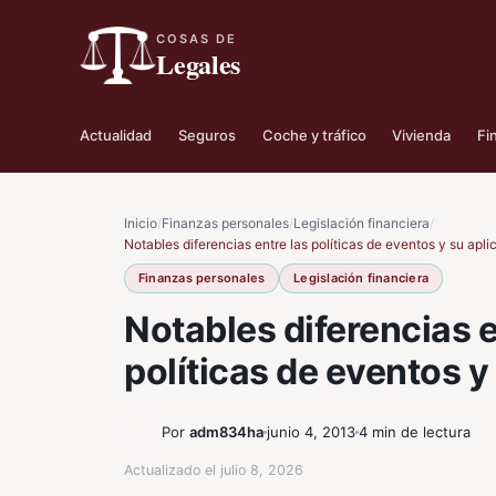
COSAS DE
Legales
Actualidad
Seguros
Coche y tráfico
Vivienda
Fi
Inicio
/
Finanzas personales
/
Legislación financiera
/
Notables diferencias entre las políticas de eventos y su apli
Finanzas personales
Legislación financiera
Notables diferencias e
políticas de eventos y
Por
adm834ha
junio 4, 2013
4 min de lectura
Actualizado el
julio 8, 2026