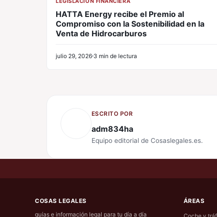
LEGISLACIÓN FINANCIERA
HATTA Energy recibe el Premio al
Compromiso con la Sostenibilidad en la
Venta de Hidrocarburos
julio 29, 2026
3 min de lectura
ESCRITO POR
adm834ha
Equipo editorial de Cosaslegales.es.
COSAS LEGALES
ÁREAS
guías e información legal para tu día a día
Coche y tráf