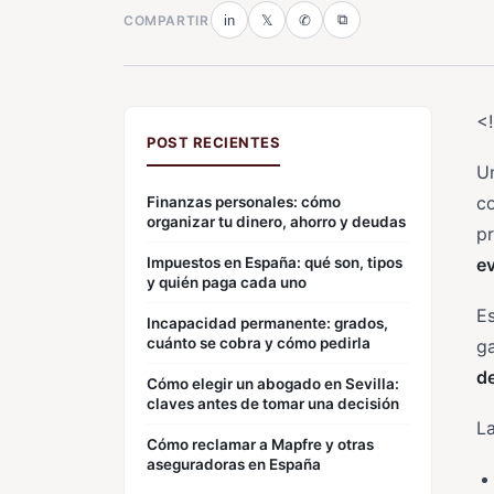
⧉
COMPARTIR
in
𝕏
✆
<
POST RECIENTES
U
c
Finanzas personales: cómo
organizar tu dinero, ahorro y deudas
pr
Impuestos en España: qué son, tipos
e
y quién paga cada uno
Es
Incapacidad permanente: grados,
cuánto se cobra y cómo pedirla
ga
de
Cómo elegir un abogado en Sevilla:
claves antes de tomar una decisión
La
Cómo reclamar a Mapfre y otras
aseguradoras en España