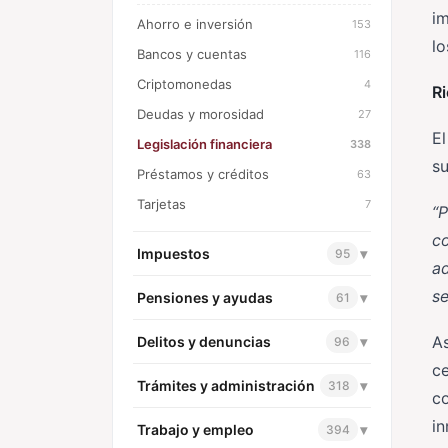
i
Ahorro e inversión
153
lo
Bancos y cuentas
116
Criptomonedas
4
Ri
Deudas y morosidad
27
El
Legislación financiera
338
s
Préstamos y créditos
63
Tarjetas
7
“P
co
Impuestos
▾
95
ad
se
Pensiones y ayudas
▾
61
As
Delitos y denuncias
▾
96
ce
Trámites y administración
▾
318
co
in
Trabajo y empleo
▾
394