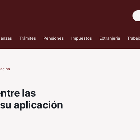
Bus
nanzas
Trámites
Pensiones
Impuestos
Extranjería
Trabaj
cación
ntre las
 su aplicación