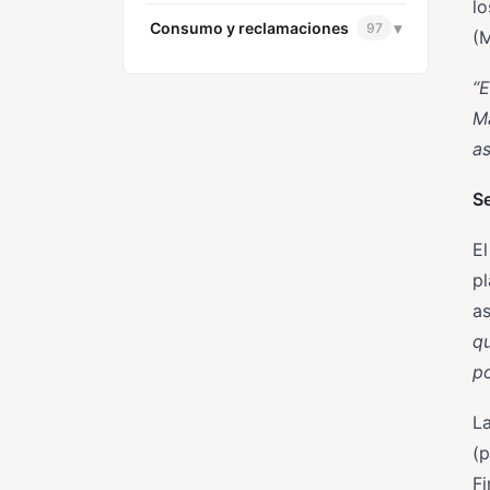
lo
Consumo y reclamaciones
▾
97
(M
“E
Ma
as
S
El
pl
as
q
po
La
(
Fi