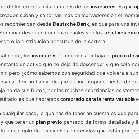
ro de los errores más comunes de los
inversores
es que
ap
ercados suben y se tornan más conservadores en el momen
os recomiendan desde
Deutsche Bank
, es que para una inv
eterminar desde un comienzo cuáles son los
objetivos que
esgo o la distribución adecuada de la cartera.
ualmente, los
inversores
promedian a la baja el
precio de a
nstante un activo que no deja de descender y que solo nos
bir, pero ¿cómo sabemos con seguridad que volverá a subi
ubsanar. Por no hablar de que es una utopía el hecho de 
ja no da sus frutos, por las muchas experiencias existen
esultado es que habremos
comprado cara la renta variable
e
 cualquier caso, lo que has de tener en cuenta es que para
y que tener un
plan previo
pensado de forma detallada y lle
lo un ejemplo de los muchos contenidos que están por lle