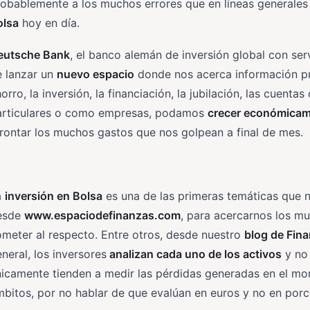
robablemente a los muchos errores que en líneas generale
olsa
hoy en día.
eutsche Bank
, el banco alemán de inversión global con ser
e lanzar un
nuevo espacio
donde nos acerca información pr
orro, la inversión, la financiación, la jubilación, las cuenta
articulares o como empresas, podamos
crecer económica
rontar los muchos gastos que nos golpean a final de mes.
a
inversión en Bolsa
es una de las primeras temáticas que 
esde
www.espaciodefinanzas.com
, para acercarnos los mu
meter al respecto. Entre otros, desde nuestro
blog de Fin
neral, los inversores
analizan cada uno de los activos
y no 
icamente tienden a medir las pérdidas generadas en el mo
bitos, por no hablar de que evalúan en euros y no en porce