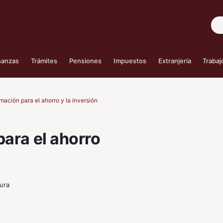
Bus
nanzas
Trámites
Pensiones
Impuestos
Extranjería
Trabaj
mación para el ahorro y la inversión
para el ahorro
tura