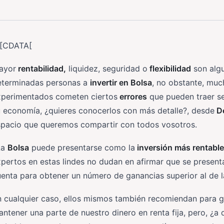
![CDATA[
ayor
rentabilidad,
liquidez, seguridad o
flexibilidad
son algu
eterminadas personas a
invertir en Bolsa
, no obstante, mu
xperimentados cometen ciertos
errores
que pueden traer se
 economía, ¿quieres conocerlos con más detalle?, desde
De
spacio que queremos compartir con todos vosotros.
La
Bolsa
puede presentarse como la
inversión más rentable
pertos en estas lindes no dudan en afirmar que se presenta
enta para obtener un número de ganancias superior al de l
 cualquier caso, ellos mismos también recomiendan para g
ntener una parte de nuestro dinero en renta fija, pero, ¿a