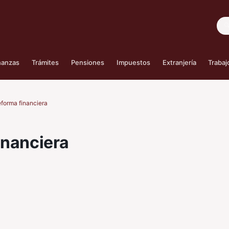
Bus
nanzas
Trámites
Pensiones
Impuestos
Extranjería
Trabaj
eforma financiera
inanciera