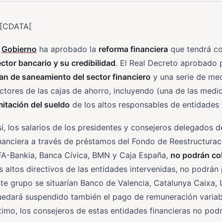
![CDATA[
l
Gobierno
ha aprobado la
reforma financiera
que tendrá co
ctor bancario y su credibilidad
. El Real Decreto aprobado 
an de saneamiento del sector financiero
y una serie de med
ctores de las cajas de ahorro, incluyendo (una de las me
mitación del sueldo
de los altos responsables de entidades 
í, los salarios de los presidentes y consejeros delegados d
inanciera a través de préstamos del Fondo de Reestructur
FA-Bankia, Banca Cívica, BMN y Caja España,
no podrán co
s altos directivos de las entidades intervenidas, no podrán
te grupo se situarían Banco de Valencia, Catalunya Caixa,
edará suspendido también el pago de remuneración variable
timo, los consejeros de estas entidades financieras no po