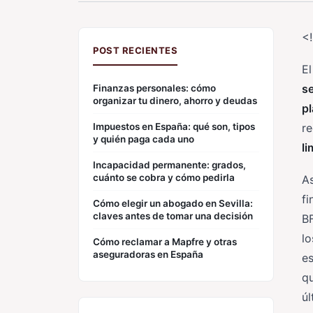
<
POST RECIENTES
E
se
Finanzas personales: cómo
organizar tu dinero, ahorro y deudas
pl
Impuestos en España: qué son, tipos
re
y quién paga cada uno
li
Incapacidad permanente: grados,
cuánto se cobra y cómo pedirla
As
f
Cómo elegir un abogado en Sevilla:
claves antes de tomar una decisión
B
lo
Cómo reclamar a Mapfre y otras
aseguradoras en España
es
qu
úl