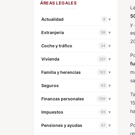
ÁREAS LEGALES
La
50
Actualidad
▾
9
y 
Extranjería
▾
es
59
20
Coche y tráfico
▾
34
Po
Vivienda
▾
221
f
m
Familia y herencias
▾
182
sa
Seguros
▾
62
T
Finanzas personales
▾
709
15
ha
Impuestos
▾
95
Po
Pensiones y ayudas
▾
61
re