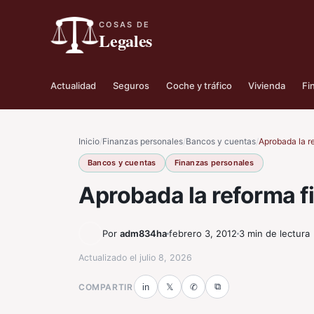
COSAS DE
Legales
Actualidad
Seguros
Coche y tráfico
Vivienda
Fi
Inicio
/
Finanzas personales
/
Bancos y cuentas
/
Aprobada la r
Bancos y cuentas
Finanzas personales
Aprobada la reforma f
Por
adm834ha
febrero 3, 2012
3 min de lectura
Actualizado el
julio 8, 2026
⧉
COMPARTIR
in
𝕏
✆