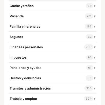
Coche y tráfico
▾
34
Vivienda
▾
221
Familia y herencias
▾
182
Seguros
▾
62
Finanzas personales
▾
709
Impuestos
▾
95
Pensiones y ayudas
▾
61
Delitos y denuncias
▾
96
Trámites y administración
▾
318
Trabajo y empleo
▾
394