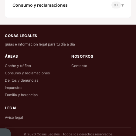
Consumo y reclamaciones
▾
97
COSAS LEGALES
guías e información legal para tu día a día
ÁREAS
NOSOTROS
Coche y tráfico
Contacto
Consumo y reclamaciones
Delitos y denuncias
Impuestos
Familia y herencias
LEGAL
Aviso legal
© 2026 Cosas Legales · Todos los derechos reservados