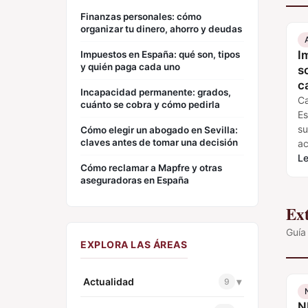
Finanzas personales: cómo
organizar tu dinero, ahorro y deudas
I
Impuestos en España: qué son, tipos
y quién paga cada uno
s
c
Incapacidad permanente: grados,
Ca
cuánto se cobra y cómo pedirla
Es
su
Cómo elegir un abogado en Sevilla:
claves antes de tomar una decisión
ac
di
Le
Cómo reclamar a Mapfre y otras
qu
aseguradoras en España
Ext
Guía
EXPLORA LAS ÁREAS
Actualidad
▾
9
N