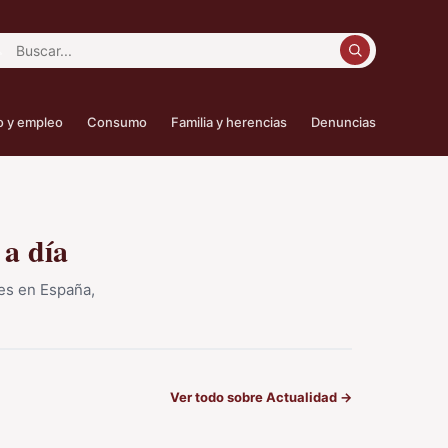
car:
o y empleo
Consumo
Familia y herencias
Denuncias
 a día
les en España,
Ver todo sobre Actualidad
→