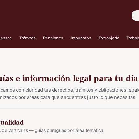
Bus
nanzas
Trámites
Pensiones
Impuestos
Extranjería
Trabaj
ías e información legal para tu día
icamos con claridad tus derechos, trámites y obligaciones lega
nizados por áreas para que encuentres justo lo que necesitas.
tualidad
 de verticales — guías paraguas por área temática.