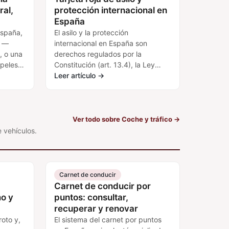
ral,
protección internacional en
España
España,
El asilo y la protección
a —
internacional en España son
s, o una
derechos regulados por la
peles,
Constitución (art. 13.4), la Ley
na todo:
12/2009 reguladora del derecho
Leer artículo
→
de asilo y protección subsidiaria,
la Convención de…
Ver todo sobre Coche y tráfico
→
 vehículos.
Carnet de conducir
:
Carnet de conducir por
o y
puntos: consultar,
recuperar y renovar
roto y,
El sistema del carnet por puntos