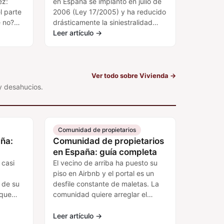
ez:
en España se implantó en julio de
l parte
2006 (Ley 17/2005) y ha reducido
é no?
drásticamente la siniestralidad
vial: los muertos en carretera han
Leer artículo
→
bajado un…
Ver todo sobre Vivienda
→
y desahucios.
Comunidad de propietarios
ña:
Comunidad de propietarios
en España: guía completa
 casi
El vecino de arriba ha puesto su
piso en Airbnb y el portal es un
 de su
desfile constante de maletas. La
 que
comunidad quiere arreglar el
ascensor pero nadie se pone de…
Leer artículo
→