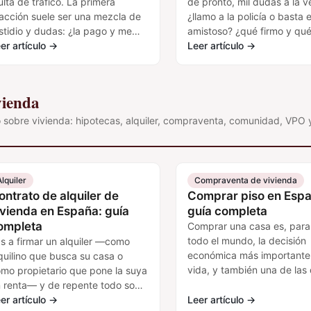
lta de tráfico. La primera
de pronto, mil dudas a la v
acción suele ser una mezcla de
¿llamo a la policía o basta e
stidio y dudas: ¿la pago y me
amistoso? ¿qué firmo y qu
vido? ¿puedo recurrirla? ¿me
er artículo
→
¿cuánto…
Leer artículo
→
uitan…
vienda
 sobre vivienda: hipotecas, alquiler, compraventa, comunidad, VPO 
Alquiler
Compraventa de vivienda
ontrato de alquiler de
Comprar piso en Espa
ivienda en España: guía
guía completa
ompleta
Comprar una casa es, para
todo el mundo, la decisión
s a firmar un alquiler —como
económica más importante
quilino que busca su casa o
vida, y también una de las
mo propietario que pone la suya
más papeleo, dinero y letra
 renta— y de repente todo son
pequeña esconde.…
das: ¿cuánto dura el contrato…
er artículo
→
Leer artículo
→