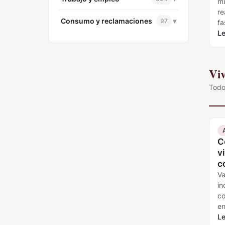
mu
re
Consumo y reclamaciones
▾
97
fa
ol
Le
q
Vi
Todo
C
v
c
Va
in
co
en
du
Le