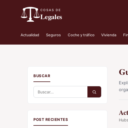
COSAS DE
Legales
Actualidad
Seguros
Coche y tráfico
Vivienda
Fi
Gu
BUSCAR
Expl
Buscar:
orga
Ac
POST RECIENTES
Hubs