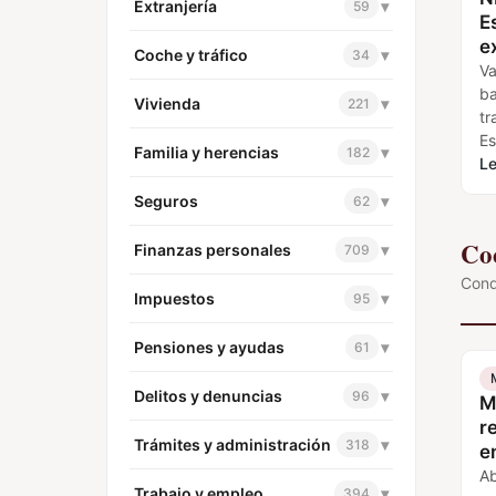
Extranjería
▾
59
E
e
Coche y tráfico
▾
34
Va
ba
Vivienda
▾
221
tr
Es
Familia y herencias
▾
182
ti
Le
Seguros
▾
62
Coc
Finanzas personales
▾
709
Cond
Impuestos
▾
95
Pensiones y ayudas
▾
61
Delitos y denuncias
▾
96
M
r
Trámites y administración
▾
318
e
Ab
Trabajo y empleo
▾
394