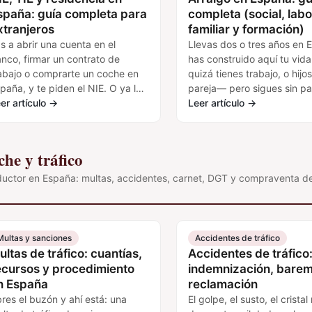
spaña: guía completa para
completa (social, labo
xtranjeros
familiar y formación)
s a abrir una cuenta en el
Llevas dos o tres años en 
nco, firmar un contrato de
has construido aquí tu vid
abajo o comprarte un coche en
quizá tienes trabajo, o hijo
paña, y te piden el NIE. O ya lo
pareja— pero sigues sin pa
enes, pero ahora…
er artículo
→
y esa situación lo condicio
Leer artículo
→
…
he y tráfico
uctor en España: multas, accidentes, carnet, DGT y compraventa de
Multas y sanciones
Accidentes de tráfico
ultas de tráfico: cuantías,
Accidentes de tráfico
ecursos y procedimiento
indemnización, barem
n España
reclamación
res el buzón y ahí está: una
El golpe, el susto, el cristal 