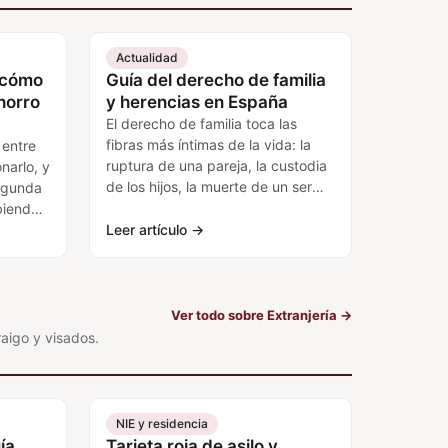
Actualidad
 cómo
Guía del derecho de familia
horro
y herencias en España
El derecho de familia toca las
fibras más íntimas de la vida: la
 entre
ruptura de una pareja, la custodia
narlo, y
de los hijos, la muerte de un ser
segunda
querido y el…
biendo
nadie te
Leer artículo
→
Ver todo sobre Extranjería
→
raigo y visados.
NIE y residencia
ía
Tarjeta roja de asilo y