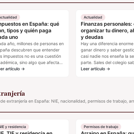
Actualidad
Actualidad
mpuestos en España: qué
Finanzas personales:
on, tipos y quién paga
organizar tu dinero, a
ada uno
y deudas
da año, millones de personas en
Hay una diferencia enorme
paña descubren que entender
ganar dinero y saber gestio
s impuestos no es una cuestión
casi nadie nos enseña la 
adémica, sino algo que afecta
parte. Sales del colegio sa
rectamente a cuánto dinero les
er artículo
→
resolver ecuaciones, pero 
Leer artículo
→
eda en el bolsillo.…
ha explicado cómo…
ranjería
 de extranjería en España: NIE, nacionalidad, permisos de trabajo, ar
NIE y residencia
Permisos de trabajo
IE, TIE y residencia en
Arraigo en España: gu